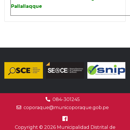
Pallallaqque
084-301245
coporaque@municoporaque.gob.pe
Copyright © 2026 Municipalidad Distrital de