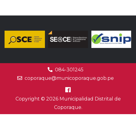
084-301245
coporaque@municoporaque.gob.pe
Copyright © 2026 Municipalidad Distrital de
Coporaque.