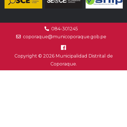
084-301245
coporaque@municoporaque.gob.pe
Copyright © 2026 Municipalidad Distrital de
Coporaque.