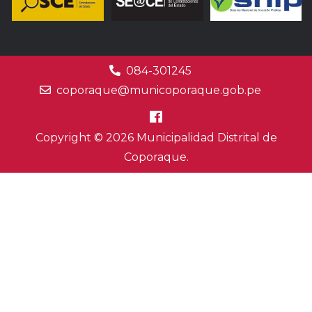
084-301245
coporaque@municoporaque.gob.pe
Copyright © 2026 Municipalidad Distrital de
Coporaque.