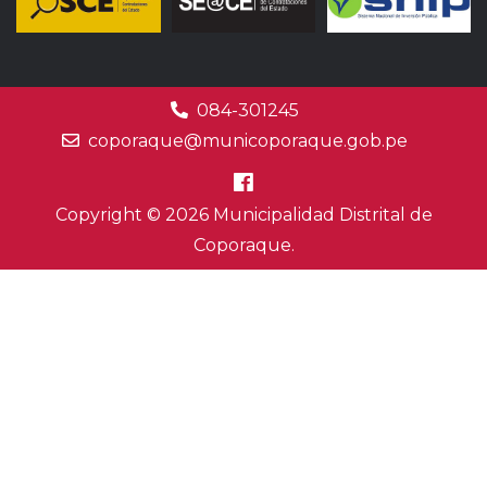
084-301245
coporaque@municoporaque.gob.pe
Copyright © 2026 Municipalidad Distrital de
Coporaque.