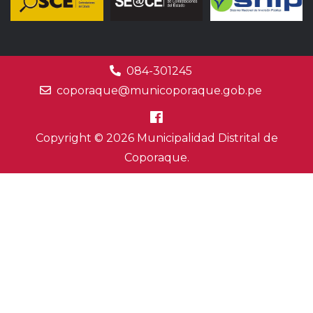
084-301245
coporaque@municoporaque.gob.pe
Copyright © 2026 Municipalidad Distrital de
Coporaque.