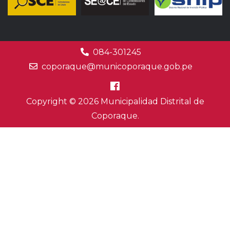
084-301245
coporaque@municoporaque.gob.pe
Copyright © 2026 Municipalidad Distrital de
Coporaque.