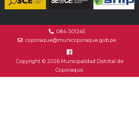
084-301245
coporaque@municoporaque.gob.pe
Copyright © 2026 Municipalidad Distrital de
Coporaque.