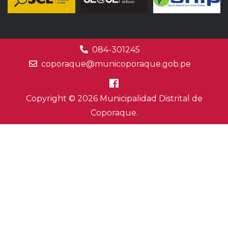
084-301245
coporaque@municoporaque.gob.pe
Copyright © 2026 Municipalidad Distrital de
Coporaque.