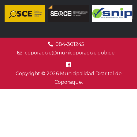
084-301245
coporaque@municoporaque.gob.pe
Copyright © 2026 Municipalidad Distrital de
Coporaque.